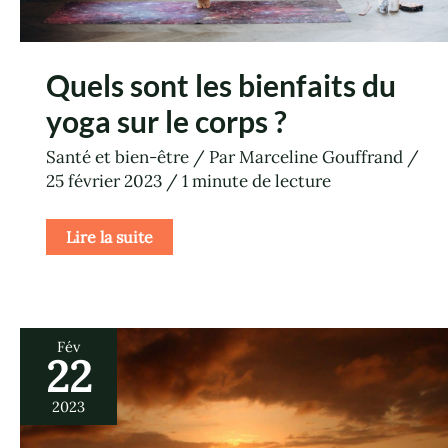
Quels sont les bienfaits du
yoga sur le corps ?
Santé et bien-être
/ Par
Marceline Gouffrand
/
25 février 2023
/
1 minute de lecture
Lire la suite
Fév
22
Les
bienfaits
de
2023
la
méditation