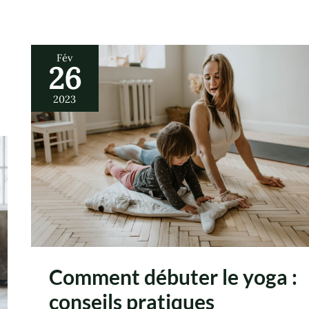
Fév
26
Comment
débuter
le
2023
yoga
:
conseils
pratiques
Comment débuter le yoga :
conseils pratiques