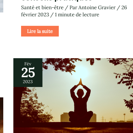
Santé et bien-être
/ Par
Antoine Gravier
/
26
février 2023
/
1 minute de lecture
Lire la suite
Fév
25
Comment
méditer
la
2023
première
fois
?