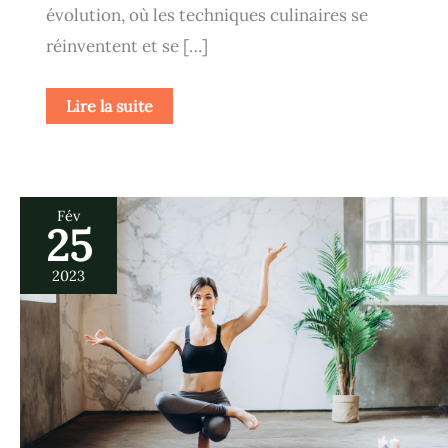
évolution, où les techniques culinaires se
réinventent et se […]
Lire la suite
Fév
25
Quels
sont
les
2023
bienfaits
du
yoga
sur
le
corps
?