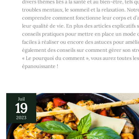
divers thèmes liés à la santé et au bien-être, tels 
troubles mentaux, le sommeil et la relaxation. Notr
comprendre comment fonctionne leur corps et d’ap
leur qualité de vie. En plus des articles explicatif
conseils pratiques pour mettre en place un mode d
faciles à réaliser ou encore des astuces pour amél
également des conseils sur comment gérer son stre
« Le pourquoi du comment », vous aurez toutes les 
épanouissante !
Juil
19
Cuisson
sous-
vide
2023
:
elle
vous
aide
à