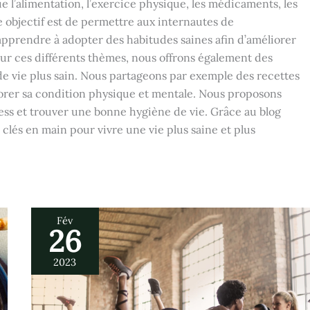
que l’alimentation, l’exercice physique, les médicaments, les
e objectif est de permettre aux internautes de
prendre à adopter des habitudes saines afin d’améliorer
s sur ces différents thèmes, nous offrons également des
e vie plus sain. Nous partageons par exemple des recettes
iorer sa condition physique et mentale. Nous proposons
ss et trouver une bonne hygiène de vie. Grâce au blog
clés en main pour vivre une vie plus saine et plus
Fév
26
Les
différentes
postures
2023
de
yoga
les
plus
efficaces