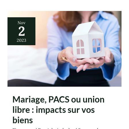
Mariage,
Nov
PACS
2
ou
union
libre
:
2023
impacts
sur
vos
biens
Mariage, PACS ou union
libre : impacts sur vos
biens