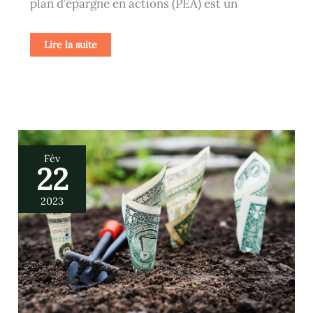
plan d’épargne en actions (PEA) est un
Lire la suite
Quels
Fév
sont
22
les
différents
livrets
d’épargne
2023
?