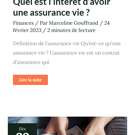
Quel est l’intérêt d’avoir
une assurance vie ?
Finances
/ Par
Marceline Gouffrand
/
24
février 2023
/
2 minutes de lecture
Définition de l’assurance vie Qu’est-ce qu’une
assurance vie ? L’assurance vie est un contrat
d’assurance qui
Lire la suite
Qu’est-
Fév
ce
que