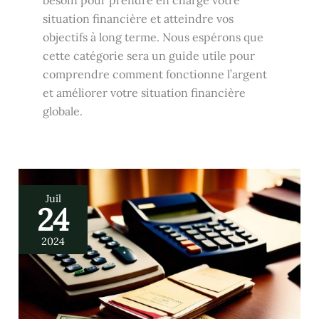
besoin pour prendre en charge votre
situation financière et atteindre vos
objectifs à long terme. Nous espérons que
cette catégorie sera un guide utile pour
comprendre comment fonctionne l’argent
et améliorer votre situation financière
globale.
Comment
Juil
sont
24
répartis
les
frais
de
2024
notaire
?