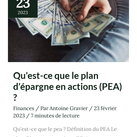
23
le
plan
d’épargne
2023
en
actions
(PEA)
?
Qu’est-ce que le plan
d’épargne en actions (PEA)
?
Finances
/ Par
Antoine Gravier
/
23 février
2023
/
7 minutes de lecture
Qu’est-ce que le pea ? Définition du PEA Le