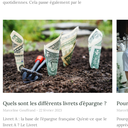
quotidiennes. Cela passe également par le
Quels sont les différents livrets d’épargne ?
Pour
Marceline Gouffrand
22 février 2023
Marcel
Livret A : la base de l’épargne française Qu’est-ce que le
Pourqu
livret A ? Le Livret
appréc