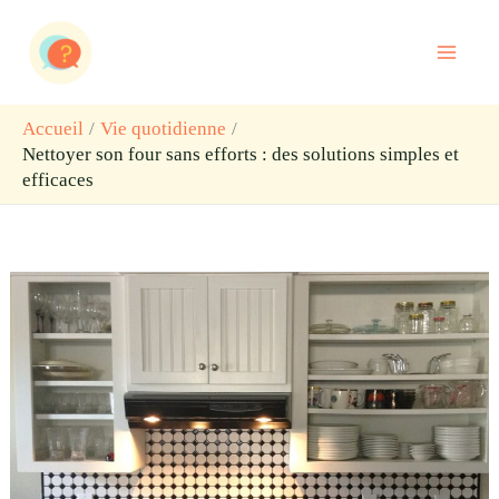
Aller
Rechercher
au
contenu
Accueil
Vie quotidienne
Nettoyer son four sans efforts : des solutions simples et
efficaces