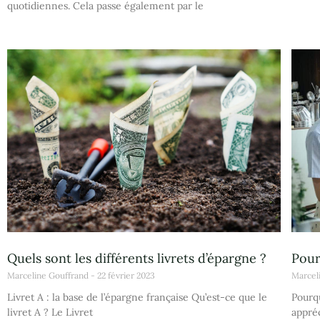
quotidiennes. Cela passe également par le
Quels sont les différents livrets d’épargne ?
Pour
Marceline Gouffrand
22 février 2023
Marcel
Livret A : la base de l’épargne française Qu’est-ce que le
Pourqu
livret A ? Le Livret
appréc